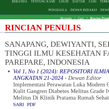
BERANDA
TENTANG KAMI
LOGIN
DAFTAR
CARI
TERK
PENGELOLA
DEWAN REDAKSI
DEWA
Beranda
>
Cari
>
Rincian Penul
RINCIAN PENULIS
SANAPANG, DEWIYANTI, S
TINGGI ILMU KESEHATAN F
PAREPARE, INDONESIA
Vol 1, No 1 (2024): REPOSITORI IL
ANGKATAN 21-2024
- Dewan Editor
Implementasi Perawatan Luka Modern G
Kulit Gangren Diabetes Melitus Grade I
Melitus Di Klinik Pratama Rumah Sehat
SARI
PDF