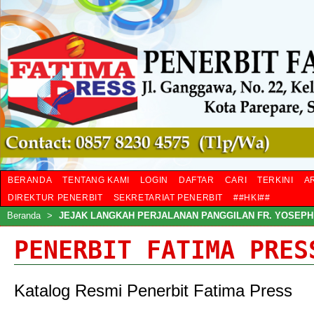
BERANDA
TENTANG KAMI
LOGIN
DAFTAR
CARI
TERKINI
A
DIREKTUR PENERBIT
SEKRETARIAT PENERBIT
##HKI##
Beranda
>
JEJAK LANGKAH PERJALANAN PANGGILAN FR. YOSEPH
PENERBIT FATIMA PRES
Katalog Resmi Penerbit Fatima Press