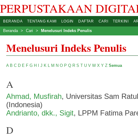
PERPUSTAKAAN DIGITAL
BERANDA
TENTANG KAMI
LOGIN
DAFTAR
CARI
TERKINI
A
Beranda
>
Cari
>
Menelusuri Indeks Penulis
Menelusuri Indeks Penulis
A
B
C
D
E
F
G
H
I
J
K
L
M
N
O
P
Q
R
S
T
U
V
W
X
Y
Z
Semua
A
Ahmad, Musfirah
, Universitas Sam Ratu
(Indonesia)
Andrianto, dkk., Sigit
, LPPM Fatima Pare
D