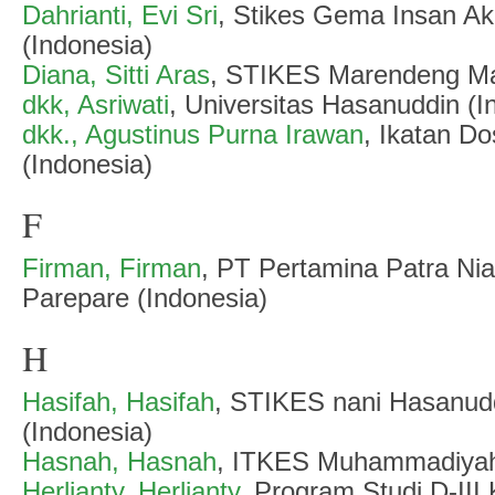
Dahrianti, Evi Sri
, Stikes Gema Insan A
(Indonesia)
Diana, Sitti Aras
, STIKES Marendeng Ma
dkk, Asriwati
, Universitas Hasanuddin (I
dkk., Agustinus Purna Irawan
, Ikatan Do
(Indonesia)
F
Firman, Firman
, PT Pertamina Patra Nia
Parepare (Indonesia)
H
Hasifah, Hasifah
, STIKES nani Hasanud
(Indonesia)
Hasnah, Hasnah
, ITKES Muhammadiyah 
Herlianty, Herlianty
, Program Studi D-II