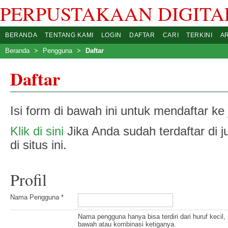
PERPUSTAKAAN DIGITAL
BERANDA
TENTANG KAMI
LOGIN
DAFTAR
CARI
TERKINI
A
Beranda
>
Pengguna
>
Daftar
Daftar
Isi form di bawah ini untuk mendaftar ke j
Klik di sini
Jika Anda sudah terdaftar di jur
di situs ini.
Profil
Nama Pengguna *
Nama pengguna hanya bisa terdiri dari huruf kecil
bawah atau kombinasi ketiganya.