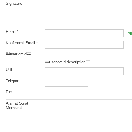
Signature
Email *
PE
Konfirmasi Email *
##user.orcid##
##user.orcid.description##
URL
Telepon
Fax
Alamat Surat
Menyurat