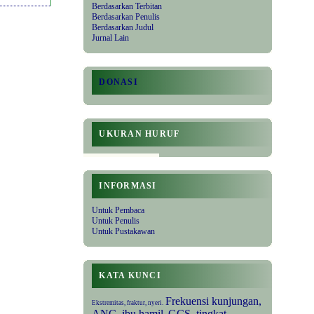
Berdasarkan Terbitan
Berdasarkan Penulis
Berdasarkan Judul
Jurnal Lain
DONASI
UKURAN HURUF
INFORMASI
Untuk Pembaca
Untuk Penulis
Untuk Pustakawan
KATA KUNCI
Frekuensi kunjungan,
Ekstremitas, fraktur, nyeri.
ANC, ibu hamil.
GCS, tingkat