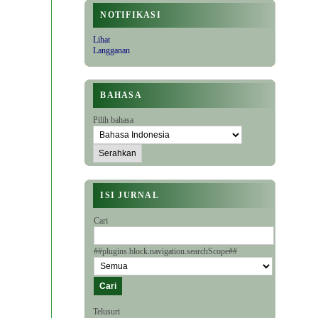
NOTIFIKASI
Lihat
Langganan
BAHASA
Pilih bahasa
ISI JURNAL
Cari
##plugins.block.navigation.searchScope##
Telusuri