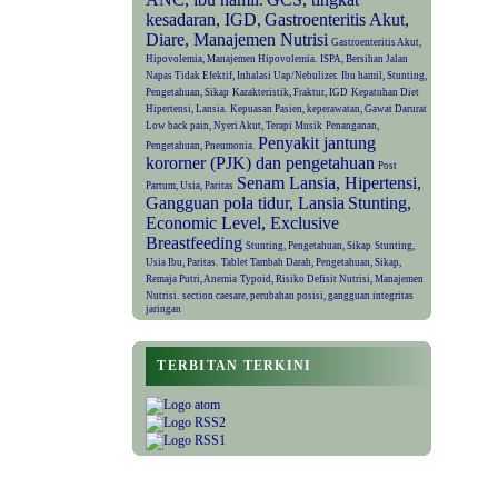
kesadaran, IGD,
Gastroenteritis Akut,
Diare, Manajemen Nutrisi
Gastroenteritis Akut,
Hipovolemia, Manajemen Hipovolemia.
ISPA, Bersihan Jalan
Napas Tidak Efektif, Inhalasi Uap/Nebulizer.
Ibu hamil, Stunting,
Pengetahuan, Sikap
Karakteristik, Fraktur, IGD
Kepatuhan Diet
Hipertensi, Lansia.
Kepuasan Pasien, keperawatan, Gawat Darurat
Low back pain, Nyeri Akut, Terapi Musik
Penanganan,
Penyakit jantung
Pengetahuan, Pneumonia.
kororner (PJK) dan pengetahuan
Post
Senam Lansia, Hipertensi,
Partum, Usia, Paritas
Gangguan pola tidur, Lansia
Stunting,
Economic Level, Exclusive
Breastfeeding
Stunting, Pengetahuan, Sikap
Stunting,
Usia Ibu, Paritas.
Tablet Tambah Darah, Pengetahuan, Sikap,
Remaja Putri, Anemia
Typoid, Risiko Defisit Nutrisi, Manajemen
Nutrisi.
section caesare, perubahan posisi, gangguan integritas
jaringan
TERBITAN TERKINI