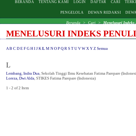
BERANDA
TENTANG KAMI
LOGIN
DAFTAR
CARI
TERK
PENGELOLA
DEWAN REDAKSI
DEWA
Beranda
>
Cari
>
Menelusuri Indeks 
MENELUSURI INDEKS PENULI
A
B
C
D
E
F
G
H
I
J
K
L
M
N
O
P
Q
R
S
T
U
V
W
X
Y
Z
Semua
L
Lembang, Indra Dua
, Sekolah Tinggi Ilmu Kesehatan Fatima Parepare (Indones
Loreza, Dwi Alda
, STIKES Fatima Parepare (Indonesia)
1 - 2 of 2 Item