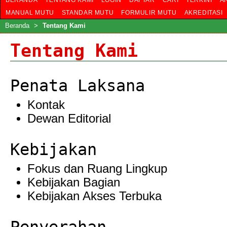
BERANDA
TENTANG KAMI
LOGIN
DAFTAR
CARI
TERKINI
A
MANUAL MUTU
STANDAR MUTU
FORMULIR MUTU
AKREDITASI
Beranda
>
Tentang Kami
Tentang Kami
Penata Laksana
Kontak
Dewan Editorial
Kebijakan
Fokus dan Ruang Lingkup
Kebijakan Bagian
Kebijakan Akses Terbuka