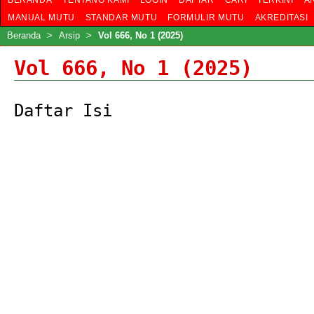
BERANDA
TENTANG KAMI
LOGIN
DAFTAR
CARI
TERKINI
A
MANUAL MUTU
STANDAR MUTU
FORMULIR MUTU
AKREDITASI
Beranda
>
Arsip
>
Vol 666, No 1 (2025)
Vol 666, No 1 (2025)
Daftar Isi