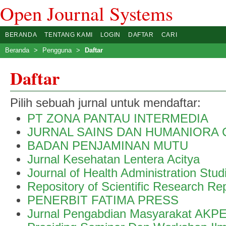
Open Journal Systems
BERANDA
TENTANG KAMI
LOGIN
DAFTAR
CARI
Beranda
>
Pengguna
>
Daftar
Daftar
Pilih sebuah jurnal untuk mendaftar:
PT ZONA PANTAU INTERMEDIA
JURNAL SAINS DAN HUMANIORA 
BADAN PENJAMINAN MUTU
Jurnal Kesehatan Lentera Acitya
Journal of Health Administration Stud
Repository of Scientific Research Re
PENERBIT FATIMA PRESS
Jurnal Pengabdian Masyarakat AKPE